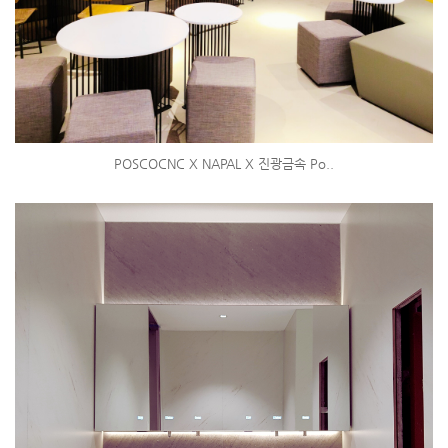
POSCOCNC X NAPAL X 진광금속 Po..