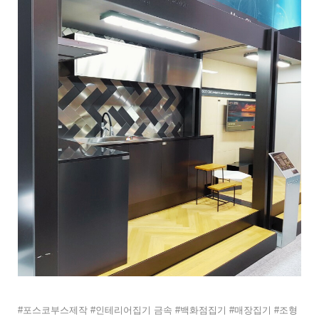
#포스코부스제작 #인테리어집기 금속 #백화점집기 #매장집기 #조형