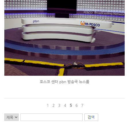
포스코 센터 pbn 방송국 뉴스룸
1
2
3
4
5
6
7