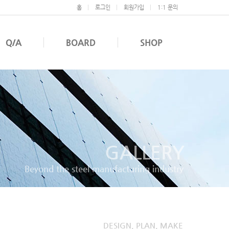
홈
로그인
회원가입
1:1 문의
Q/A
BOARD
SHOP
GALLERY
Beyond the steel manufacturing industry
DESIGN, PLAN, MAKE