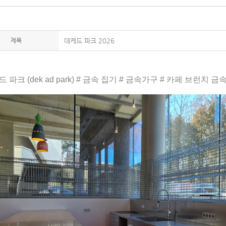
제목
데케드 파크 2026
 파크 (dek ad park) # 금속 집기 # 금속가구 # 카페 브런치 