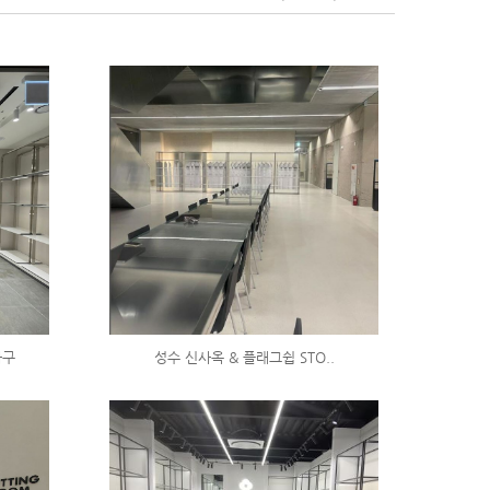
가구
성수 신사옥 & 플래그쉽 STO..