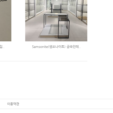
집..
Samsonite(샘쏘나이트) 금속인테..
이용약관