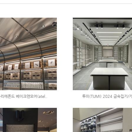
리에폰드 베이크앤모어(atel..
투미(TUMI) 2024 금속집기/