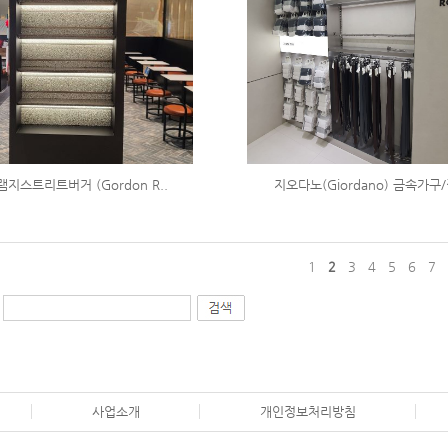
지스트리트버거 (Gordon R..
지오다노(Giordano) 금속가구/
1
2
3
4
5
6
7
사업소개
개인정보처리방침