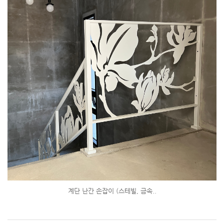
계단 난간 손잡이 (스테빌, 금속..